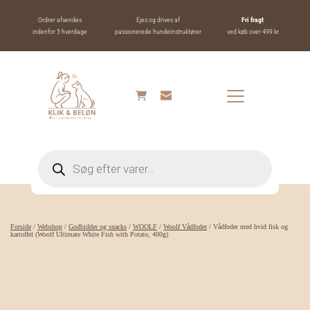
Ordrer afsendes
Ejes og drives af
Fri fragt 
indenfor 5 hverdage
passionerede hundeinstruktører
ved køb over 499 kr.
Products
search
Forside
/
Webshop
/
Godbidder og snacks
/
WOOLF
/
Woolf Vådfoder
/ Vådfoder med hvid fisk og
kartoffel (Woolf Ultimate White Fish with Potato, 400g)