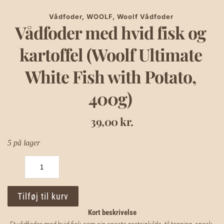
Vådfoder
, 
WOOLF
, 
Woolf Vådfoder
Vådfoder med hvid fisk og 
kartoffel (Woolf Ultimate 
White Fish with Potato, 
400g)
39,00
kr.
5 på lager
Vådfoder
med
hvid
fisk
Tilføj til kurv
og
kartoffel
Kort beskrivelse
(Woolf
Ultimate