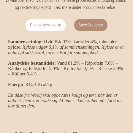
Et vådfoder med hvid fisk som sin eneste proteinkilde, til topping, snack 
White
og i aktiveringslegetøj. Læs mere under produktbeskrivelse.
Fish
with
Potato,
Produktbeskrivelse
Specifikationer
400g)
antal
Sammensætning: 
Hvid fisk 92%, kartofler 4%, mineraler, 
xylose. 
Xylose udgør 0,1% af sammensætningen. 
Xylose er et 
naturligt sukkerstof, og er tilsat for smagelighed. 
Analytiske bestanddele: 
Vand 81,2% – Råprotein 7,0% – 
Råolier og fedtstoffer 5,0% – Kulhydrat 3,5% – Råaske 2,9% 
– Råfiber 0,4%
Energi:  
834,3 Kcal/kg
En dåse fra Woolf skal opbevares køligt og tørt, når den er 
uåbnet. 
Den kan holde sig 24 timer i køleskabet, når først du 
har åbnet den. 