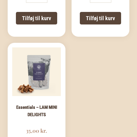
AND
LAKS
MINI
MINI
DELIGHTS
DELIGHTS
Tilføj til kurv
Tilføj til kurv
antal
antal
Essentials – LAM MINI
DELIGHTS
35,00
kr.