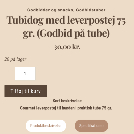
Godbidder og snacks
, 
Godbidstuber
Tubidog med leverpostej 75 
gr. (Godbid på tube)
30,00
kr.
28 på lager
Tubidog
med
leverpostej
75
Tilføj til kurv
gr.
(Godbid
Kort beskrivelse
på
tube)
Gourmet leverpostej til hunden i praktisk tube 75 gr.
antal
Produktbeskrivelse
Specifikationer