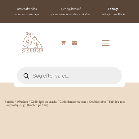
Ordrer afsendes
Ejes og drives af
Fri fragt 
indenfor 5 hverdage
passionerede hundeinstruktører
ved køb over 499 kr.
Products
search
Forside
/
Webshop
/
Godbidder og snacks
/
Godbidstuber og paté
/
Godbidstuber
/ Tubidog med
leverpostej 75 gr. (Godbid på tube)