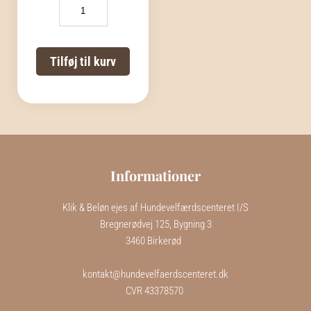
-
LAKS
MINI
DELIGHTS
Tilføj til kurv
antal
Informationer
Klik & Beløn ejes af Hundevelfærdscenteret I/S
Bregnerødvej 125, Bygning 3
3460 Birkerød  
kontakt@hundevelfaerdscenteret.dk
CVR 43378570 