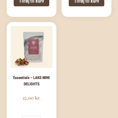
Tilføj til kurv
Tilføj til kurv
antal
antal
Essentials – LAKS MINI
DELIGHTS
35,00
kr.
Essentials