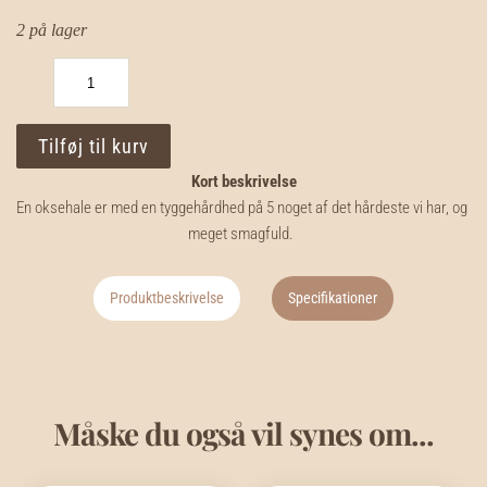
2 på lager
Oksehaler
3-
10
stk
Tilføj til kurv
(ca
170
Kort beskrivelse
gram)
antal
En oksehale er med en tyggehårdhed på 5 noget af det hårdeste vi har, og 
meget smagfuld.
Produktbeskrivelse
Specifikationer
Måske du også vil synes om...