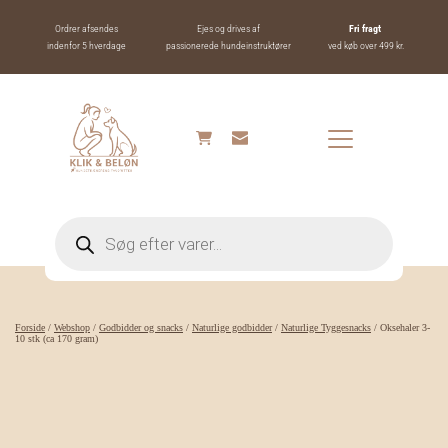
Ordrer afsendes
Ejes og drives af
Fri fragt 
indenfor 5 hverdage
passionerede hundeinstruktører
ved køb over 499 kr.
Products
search
Forside
/
Webshop
/
Godbidder og snacks
/
Naturlige godbidder
/
Naturlige Tyggesnacks
/ Oksehaler 3-
10 stk (ca 170 gram)