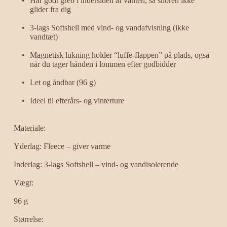
Har godt greb i indersiden af vanten, så snoren ikke 
glider fra dig
3-lags Softshell med vind- og vandafvisning (ikke 
vandtæt)
Magnetisk lukning holder “luffe-flappen” på plads, også 
når du tager hånden i lommen efter godbidder
Let og åndbar (96 g)
Ideel til efterårs- og vinterture
Materiale:
Yderlag: Fleece – giver varme
Inderlag: 3-lags Softshell – vind- og vandisolerende
Vægt:
96 g
Størrelse: