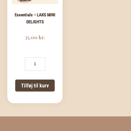
Essentials – LAKS MINI
DELIGHTS
35,00
kr.
Essentials
-
LAKS
MINI
DELIGHTS
Tilføj til kurv
antal