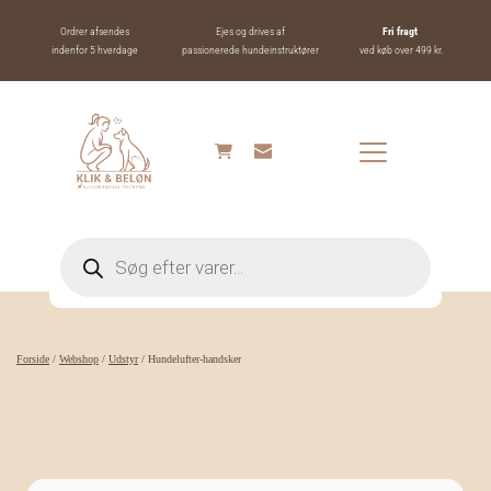
Ordrer afsendes
Ejes og drives af
Fri fragt 
indenfor 5 hverdage
passionerede hundeinstruktører
ved køb over 499 kr.
Products
search
Forside
/
Webshop
/
Udstyr
/ Hundelufter-handsker