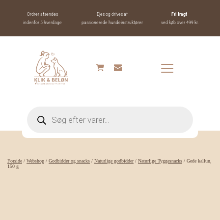
Ordrer afsendes
Ejes og drives af
Fri fragt 
indenfor 5 hverdage
passionerede hundeinstruktører
ved køb over 499 kr.
Products
search
Forside
/
Webshop
/
Godbidder og snacks
/
Naturlige godbidder
/
Naturlige Tyggesnacks
/ Gede kallun,
150 g