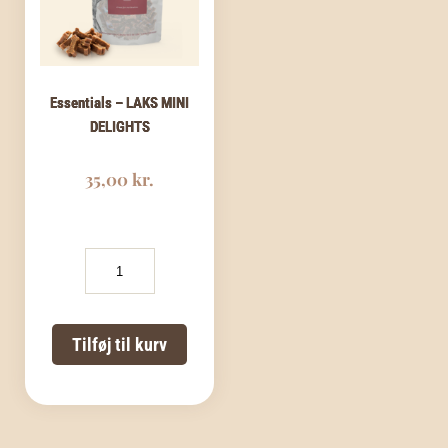
Essentials – LAKS MINI
DELIGHTS
35,00
kr.
Essentials
-
LAKS
MINI
DELIGHTS
Tilføj til kurv
antal