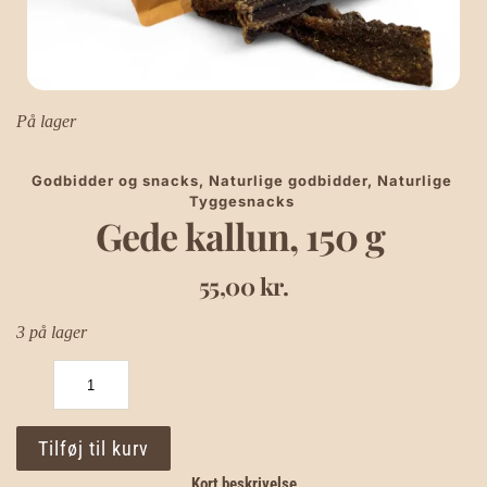
På lager
Godbidder og snacks
, 
Naturlige godbidder
, 
Naturlige 
Tyggesnacks
Gede kallun, 150 g
55,00
kr.
3 på lager
Gede
kallun,
150
g
Tilføj til kurv
antal
Kort beskrivelse