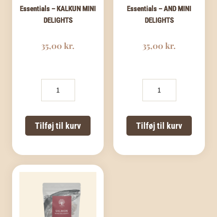
Essentials – KALKUN MINI
Essentials – AND MINI
DELIGHTS
DELIGHTS
35,00
kr.
35,00
kr.
Essentials
Essentials
-
-
KALKUN
AND
MINI
MINI
DELIGHTS
DELIGHTS
Tilføj til kurv
Tilføj til kurv
antal
antal