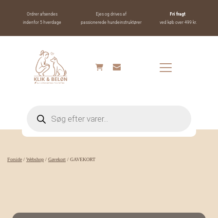
Ordrer afsendes
Ejes og drives af
Fri fragt 
indenfor 5 hverdage
passionerede hundeinstruktører
ved køb over 499 kr.
Products
search
Forside
/
Webshop
/
Gavekort
/ GAVEKORT