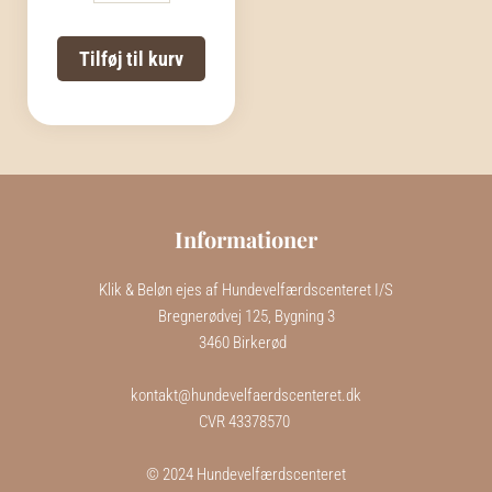
LAKS
MINI
DELIGHTS
Tilføj til kurv
antal
Informationer
Klik & Beløn ejes af Hundevelfærdscenteret I/S
Bregnerødvej 125, Bygning 3
3460 Birkerød  
kontakt@hundevelfaerdscenteret.dk
CVR 43378570 
 © 2024 Hundevelfærdscenteret 