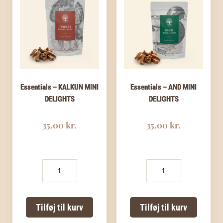
Essentials – KALKUN MINI
Essentials – AND MINI
DELIGHTS
DELIGHTS
35,00
kr.
35,00
kr.
Essentials
Essentials
-
-
KALKUN
AND
MINI
MINI
DELIGHTS
DELIGHTS
Tilføj til kurv
Tilføj til kurv
antal
antal