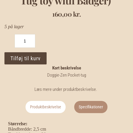
Tug toy with Badger)
160,00
kr.
5 på lager
Doggie-
Zen
Pocket-
tug
Tilføj til kurv
-
trækkelegtøj
Kort beskrivelse
med
Grævling
Doggie-Zen Pocket-tug

(Doggie-
Zen
Læs mere under produktbeskrivelse.
Pocket
Tug
–
Tug
Produktbeskrivelse
Specifikationer
toy
with
Badger)
Størrelse:
antal
Båndbredde: 2,5 cm