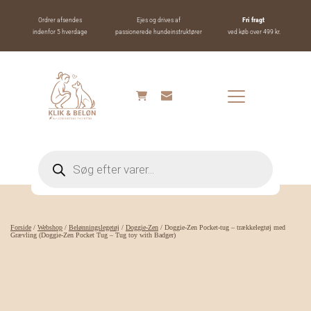
Ordrer afsendes
Ejes og drives af
Fri fragt 
indenfor 5 hverdage
passionerede hundeinstruktører
ved køb over 499 kr.
Products
search
Forside
/
Webshop
/
Belønningslegetøj
/
Doggie-Zen
/ Doggie-Zen Pocket-tug – trækkelegtøj med
Grævling (Doggie-Zen Pocket Tug – Tug toy with Badger)