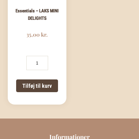
Essentials – LAKS MINI
DELIGHTS
35,00
kr.
Essentials
-
LAKS
MINI
DELIGHTS
Tilføj til kurv
antal
Informationer